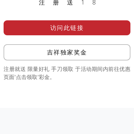
注册送18
访问此链接
吉祥独家奖金
注册就送 限量好礼 手刀领取 于活动期间内前往优惠
页面”点击领取”彩金。