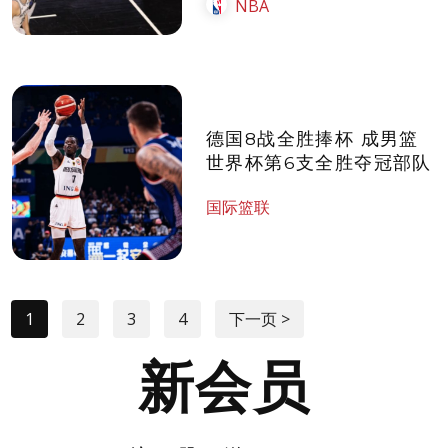
NBA
德国8战全胜捧杯 成男篮
世界杯第6支全胜夺冠部队
国际篮联
1
2
3
4
下一页 >
新会员