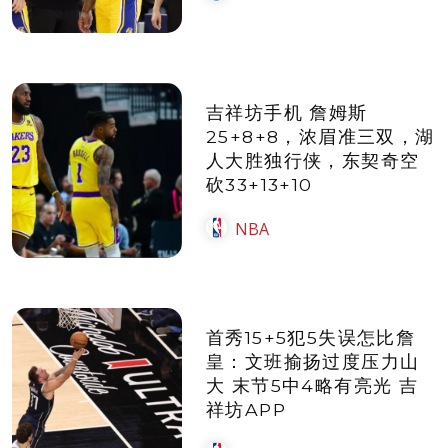
吉祥坊手机 詹姆斯
25+8+8，浓眉准三双，湖
人大胜独行侠，东契奇空
砍33+13+10
NBA
首秀15+5犯5失误怎比詹
皇：文班揄扬过度压力山
大 末节5中4略有亮光 吉
祥坊APP