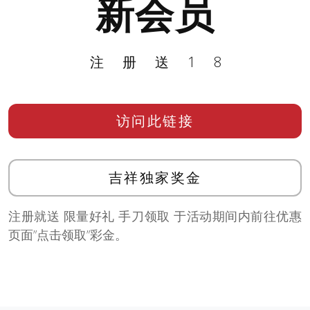
新会员
注册送18
访问此链接
吉祥独家奖金
注册就送 限量好礼 手刀领取 于活动期间内前往优惠
页面”点击领取”彩金。