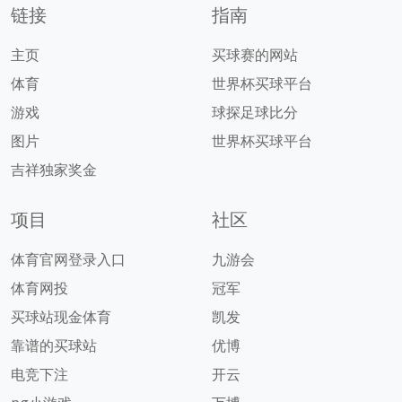
链接
指南
主页
买球赛的网站
体育
世界杯买球平台
游戏
球探足球比分
图片
世界杯买球平台
吉祥独家奖金
项目
社区
体育官网登录入口
九游会
体育网投
冠军
买球站现金体育
凯发
靠谱的买球站
优博
电竞下注
开云