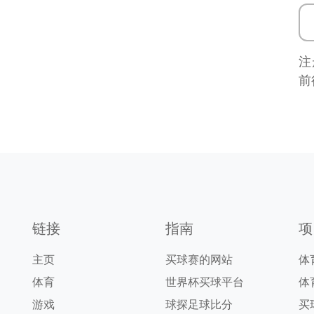
注
前
链接
指南
项
主页
买球赛的网站
体
体育
世界杯买球平台
体
游戏
球探足球比分
买