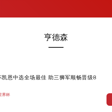
亨德森
杯​凯恩中选全场最佳 助三狮军顺畅晋级8
年世界杯