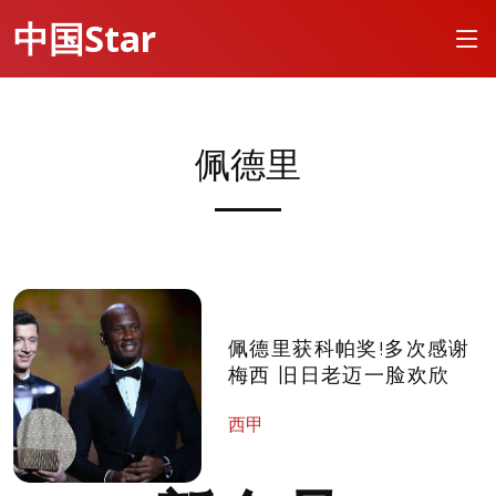
中国Star
佩德里
佩德里获科帕奖!多次感谢
梅西 旧日老迈一脸欢欣
西甲