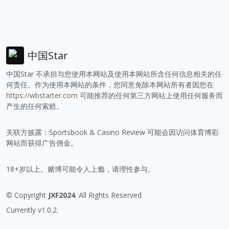
中国Star
中国Star 不承担与您使用本网站及使用本网站所含任何信息相关的任
何责任。作为使用本网站的条件，您同意免除本网站所有者因您在
https://wbstarter.com
可能推荐的任何第三方网站上使用任何服务而
产生的任何索赔。
关联方披露：Sportsbook & Casino Review 可能会因访问体育博彩
网站而获得广告佣金。
18+岁以上。赌博可能令人上瘾，请理性参与。
© Copyright
JXF2024
. All Rights Reserved
Currently v1.0.2.