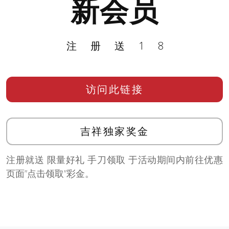
新会员
注册送18
访问此链接
吉祥独家奖金
注册就送 限量好礼 手刀领取 于活动期间内前往优惠
页面”点击领取”彩金。