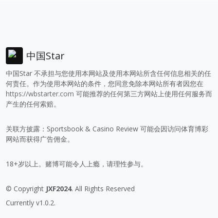
中国Star
中国Star 不承担与您使用本网站及使用本网站所含任何信息相关的任
何责任。作为使用本网站的条件，您同意免除本网站所有者因您在
https://wbstarter.com
可能推荐的任何第三方网站上使用任何服务而
产生的任何索赔。
关联方披露：Sportsbook & Casino Review 可能会因访问体育博彩
网站而获得广告佣金。
18+岁以上。赌博可能令人上瘾，请理性参与。
© Copyright
JXF2024
. All Rights Reserved
Currently v1.0.2.