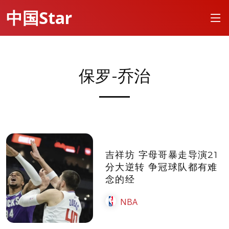
中国Star
保罗-乔治
吉祥坊 字母哥暴走导演21
分大逆转 争冠球队都有难
念的经
NBA