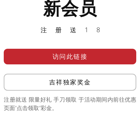
新会员
注册送18
访问此链接
吉祥独家奖金
注册就送 限量好礼 手刀领取 于活动期间内前往优惠
页面”点击领取”彩金。