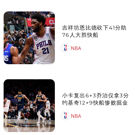
吉祥坊恩比德砍下41分助
76人大胜快船
NBA
小卡复出6+3乔治仅拿3分
约基奇12+9快船惨败掘金
NBA