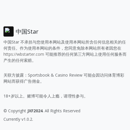
中国Star
中国Star 不承担与您使用本网站及使用本网站所含任何信息相关的任
何责任。作为使用本网站的条件，您同意免除本网站所有者因您在
https://wbstarter.com
可能推荐的任何第三方网站上使用任何服务而
产生的任何索赔。
关联方披露：Sportsbook & Casino Review 可能会因访问体育博彩
网站而获得广告佣金。
18+岁以上。赌博可能令人上瘾，请理性参与。
© Copyright
JXF2024
. All Rights Reserved
Currently v1.0.2.