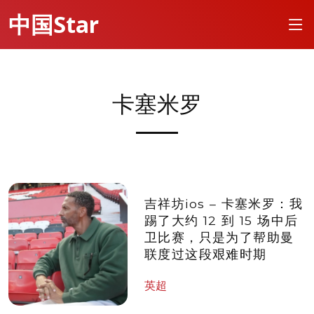
中国Star
卡塞米罗
吉祥坊ios – 卡塞米罗：我
踢了大约 12 到 15 场中后
卫比赛，只是为了帮助曼
联度过这段艰难时期
英超