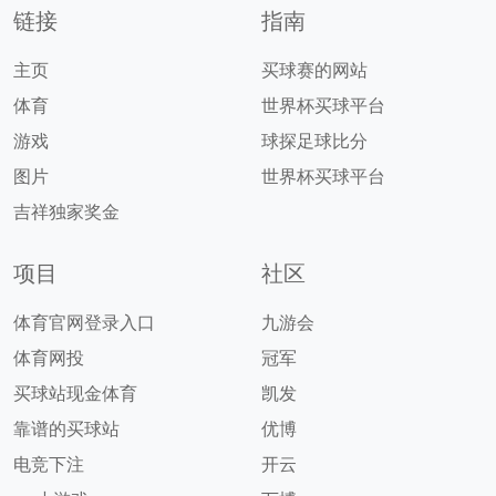
链接
指南
主页
买球赛的网站
体育
世界杯买球平台
游戏
球探足球比分
图片
世界杯买球平台
吉祥独家奖金
项目
社区
体育官网登录入口
九游会
体育网投
冠军
买球站现金体育
凯发
靠谱的买球站
优博
电竞下注
开云