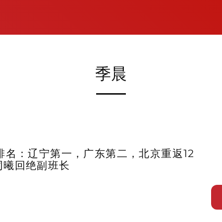
季晨
A排名：辽宁第一，广东第二，北京重返12
同曦回绝副班长