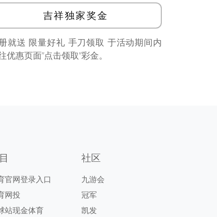
吉祥独家奖金
册就送 限量好礼 手刀领取 于活动期间内
往优惠页面”点击领取”彩金。
目
社区
育官网登录入口
九游会
育网投
冠军
球站现金体育
凯发