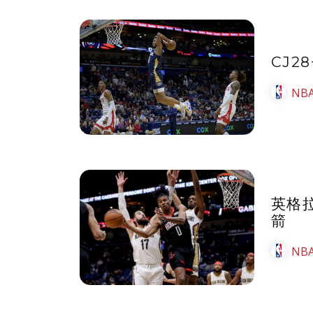
CJ2
NB
英格拉
箭
NB