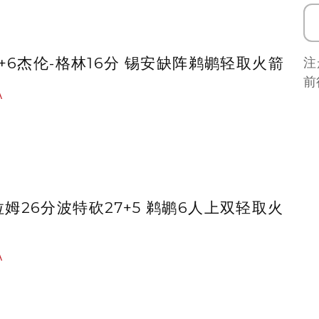
注
8+6杰伦-格林16分 锡安缺阵鹈鹕轻取火箭
前
A
姆26分波特砍27+5 鹈鹕6人上双轻取火
A