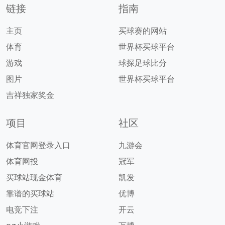
链接
指南
主页
买球赛的网站
体育
世界杯买球平台
游戏
球探足球比分
图片
世界杯买球平台
吉祥独家奖金
项目
社区
体育官网登录入口
九游会
体育网投
冠军
买球站现金体育
凯发
靠谱的买球站
优博
电竞下注
开云