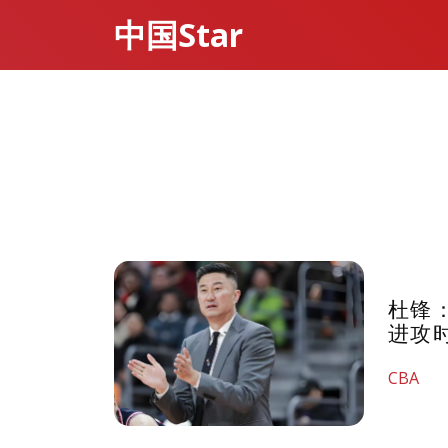
中国Star
杜锋
进攻
CBA