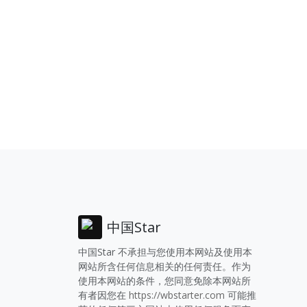
中国Star
中国Star 不承担与您使用本网站及使用本
网站所含任何信息相关的任何责任。作为
使用本网站的条件，您同意免除本网站所
有者因您在
https://wbstarter.com
可能推