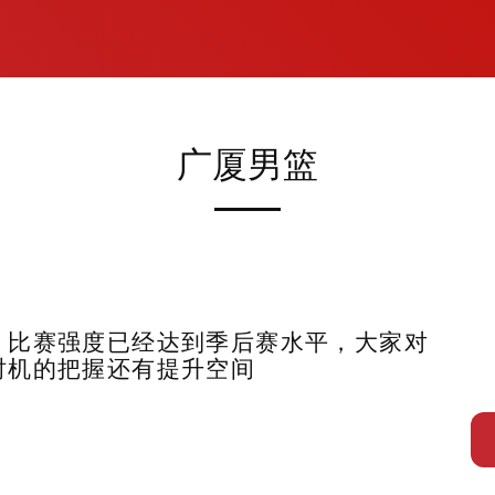
广厦男篮
：比赛强度已经达到季后赛水平，大家对
时机的把握还有提升空间