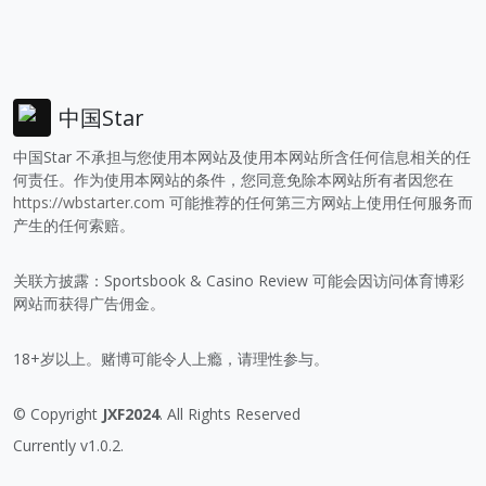
中国Star
中国Star 不承担与您使用本网站及使用本网站所含任何信息相关的任
何责任。作为使用本网站的条件，您同意免除本网站所有者因您在
https://wbstarter.com
可能推荐的任何第三方网站上使用任何服务而
产生的任何索赔。
关联方披露：Sportsbook & Casino Review 可能会因访问体育博彩
网站而获得广告佣金。
18+岁以上。赌博可能令人上瘾，请理性参与。
© Copyright
JXF2024
. All Rights Reserved
Currently v1.0.2.