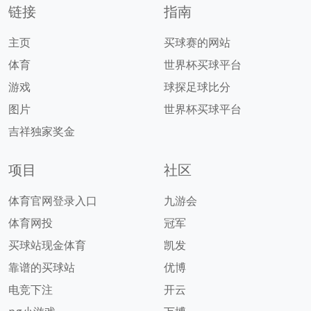
链接
指南
主页
买球赛的网站
体育
世界杯买球平台
游戏
球探足球比分
图片
世界杯买球平台
吉祥独家奖金
项目
社区
体育官网登录入口
九游会
体育网投
冠军
买球站现金体育
凯发
靠谱的买球站
优博
电竞下注
开云