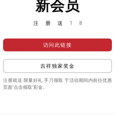
新会员
注册送18
访问此链接
吉祥独家奖金
注册就送 限量好礼 手刀领取 于活动期间内前往优惠
页面”点击领取”彩金。