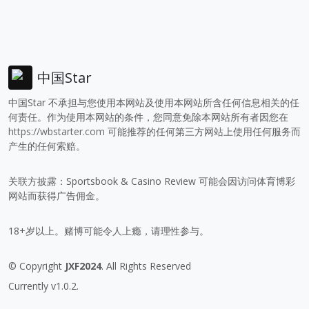
中国Star
中国Star 不承担与您使用本网站及使用本网站所含任何信息相关的任
何责任。作为使用本网站的条件，您同意免除本网站所有者因您在
https://wbstarter.com
可能推荐的任何第三方网站上使用任何服务而
产生的任何索赔。
关联方披露：Sportsbook & Casino Review 可能会因访问体育博彩
网站而获得广告佣金。
18+岁以上。赌博可能令人上瘾，请理性参与。
© Copyright
JXF2024
. All Rights Reserved
Currently v1.0.2.