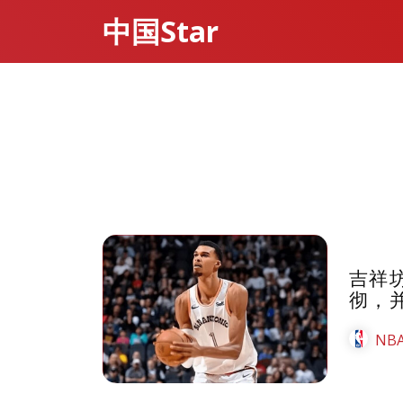
中国Star
吉祥
彻，
NB