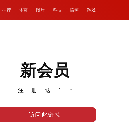
推荐
体育
图片
科技
搞笑
游戏
新会员
注册送18
访问此链接