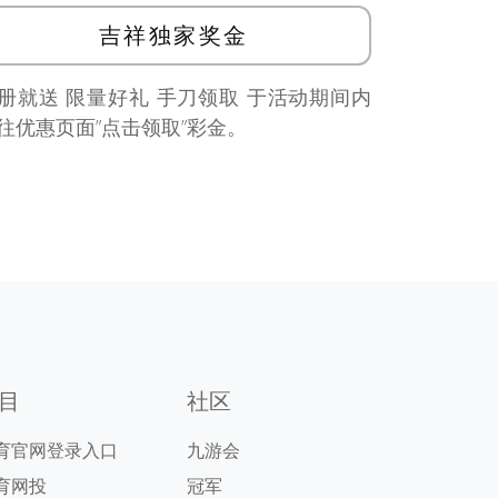
吉祥独家奖金
册就送 限量好礼 手刀领取 于活动期间内
往优惠页面”点击领取”彩金。
目
社区
育官网登录入口
九游会
育网投
冠军