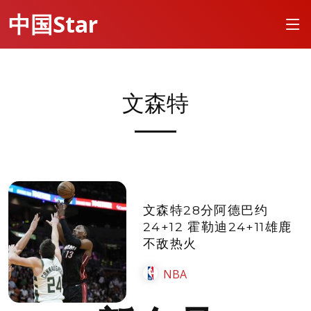
中国Star
文森特
文森特28分阿德巴约
24+12 霍勒迪24+11雄鹿
不敌热火
NBA