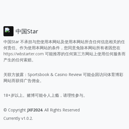
中国Star
中国Star 不承担与您使用本网站及使用本网站所含任何信息相关的任
何责任。作为使用本网站的条件，您同意免除本网站所有者因您在
https://wbstarter.com
可能推荐的任何第三方网站上使用任何服务而
产生的任何索赔。
关联方披露：Sportsbook & Casino Review 可能会因访问体育博彩
网站而获得广告佣金。
18+岁以上。赌博可能令人上瘾，请理性参与。
© Copyright
JXF2024
. All Rights Reserved
Currently v1.0.2.