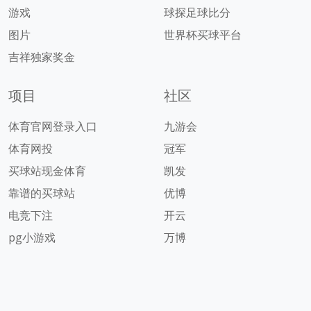
游戏
球探足球比分
图片
世界杯买球平台
吉祥独家奖金
项目
社区
体育官网登录入口
九游会
体育网投
冠军
买球站现金体育
凯发
靠谱的买球站
优博
电竞下注
开云
pg小游戏
万博