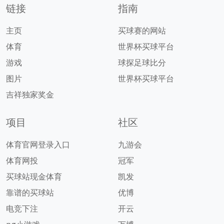
链接
指南
主页
买球赛的网站
体育
世界杯买球平台
游戏
球探足球比分
图片
世界杯买球平台
吉祥独家奖金
项目
社区
体育官网登录入口
九游会
体育网投
冠军
买球站现金体育
凯发
靠谱的买球站
优博
电竞下注
开云