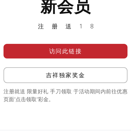
新会员
注册送18
访问此链接
吉祥独家奖金
注册就送 限量好礼 手刀领取 于活动期间内前往优惠
页面”点击领取”彩金。