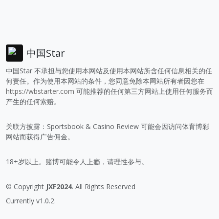
中国Star
中国Star 不承担与您使用本网站及使用本网站所含任何信息相关的任
何责任。作为使用本网站的条件，您同意免除本网站所有者因您在
https://wbstarter.com
可能推荐的任何第三方网站上使用任何服务而
产生的任何索赔。
关联方披露：Sportsbook & Casino Review 可能会因访问体育博彩
网站而获得广告佣金。
18+岁以上。赌博可能令人上瘾，请理性参与。
© Copyright
JXF2024
. All Rights Reserved
Currently v1.0.2.