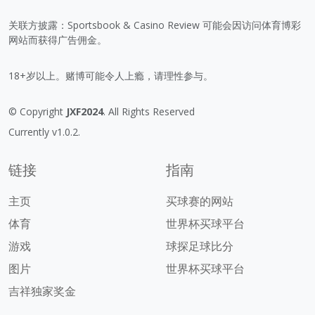
关联方披露：Sportsbook & Casino Review 可能会因访问体育博彩
网站而获得广告佣金。
18+岁以上。赌博可能令人上瘾，请理性参与。
© Copyright
JXF2024
. All Rights Reserved
Currently v1.0.2.
链接
指南
主页
买球赛的网站
体育
世界杯买球平台
游戏
球探足球比分
图片
世界杯买球平台
吉祥独家奖金