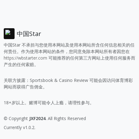
中国Star
中国Star 不承担与您使用本网站及使用本网站所含任何信息相关的任
何责任。作为使用本网站的条件，您同意免除本网站所有者因您在
https://wbstarter.com
可能推荐的任何第三方网站上使用任何服务而
产生的任何索赔。
关联方披露：Sportsbook & Casino Review 可能会因访问体育博彩
网站而获得广告佣金。
18+岁以上。赌博可能令人上瘾，请理性参与。
© Copyright
JXF2024
. All Rights Reserved
Currently v1.0.2.