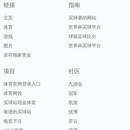
链接
指南
主页
买球赛的网站
体育
世界杯买球平台
游戏
球探足球比分
图片
世界杯买球平台
吉祥独家奖金
项目
社区
体育官网登录入口
九游会
体育网投
冠军
买球站现金体育
凯发
靠谱的买球站
优博
电竞下注
开云