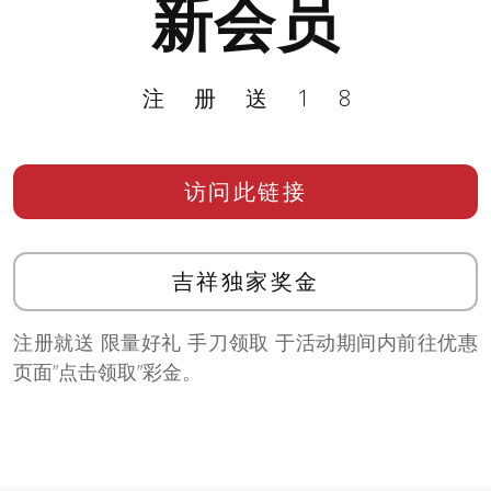
新会员
注册送18
访问此链接
吉祥独家奖金
注册就送 限量好礼 手刀领取 于活动期间内前往优惠
页面”点击领取”彩金。