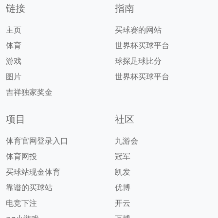
链接
指南
主页
买球赛的网站
体育
世界杯买球平台
游戏
球探足球比分
图片
世界杯买球平台
吉祥独家奖金
项目
社区
体育官网登录入口
九游会
体育网投
冠军
买球站现金体育
凯发
靠谱的买球站
优博
电竞下注
开云