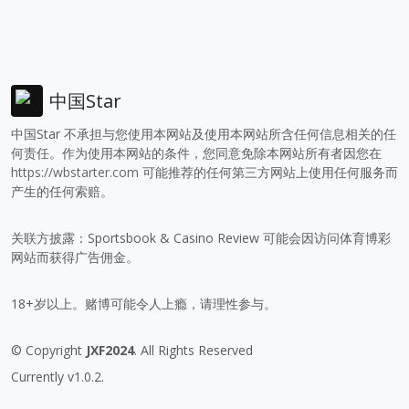
中国Star
中国Star 不承担与您使用本网站及使用本网站所含任何信息相关的任
何责任。作为使用本网站的条件，您同意免除本网站所有者因您在
https://wbstarter.com
可能推荐的任何第三方网站上使用任何服务而
产生的任何索赔。
关联方披露：Sportsbook & Casino Review 可能会因访问体育博彩
网站而获得广告佣金。
18+岁以上。赌博可能令人上瘾，请理性参与。
© Copyright
JXF2024
. All Rights Reserved
Currently v1.0.2.