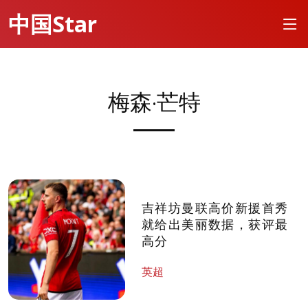
中国Star
梅森·芒特
吉祥坊曼联高价新援首秀
就给出美丽数据，获评最
高分
英超