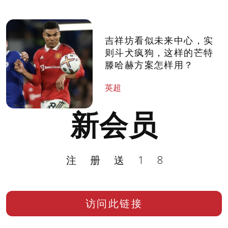
吉祥坊看似未来中心，实
则斗犬疯狗，这样的芒特
滕哈赫方案怎样用？
英超
新会员
注册送18
访问此链接