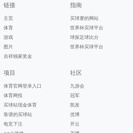
链接
指南
主页
买球赛的网站
体育
世界杯买球平台
游戏
球探足球比分
图片
世界杯买球平台
吉祥独家奖金
项目
社区
体育官网登录入口
九游会
体育网投
冠军
买球站现金体育
凯发
靠谱的买球站
优博
电竞下注
开云