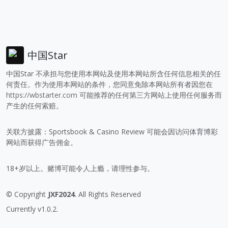
中国Star
中国Star 不承担与您使用本网站及使用本网站所含任何信息相关的任
何责任。作为使用本网站的条件，您同意免除本网站所有者因您在
https://wbstarter.com
可能推荐的任何第三方网站上使用任何服务而
产生的任何索赔。
关联方披露：Sportsbook & Casino Review 可能会因访问体育博彩
网站而获得广告佣金。
18+岁以上。赌博可能令人上瘾，请理性参与。
© Copyright
JXF2024
. All Rights Reserved
Currently v1.0.2.