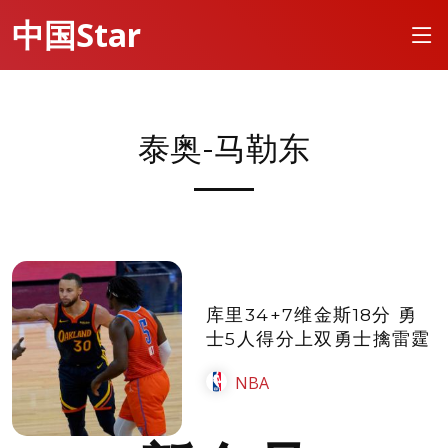
中国Star
泰奥-马勒东
库里34+7维金斯18分 勇
士5人得分上双勇士擒雷霆
NBA