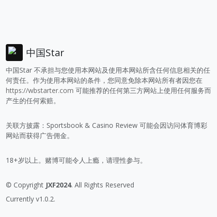
中国Star
中国Star 不承担与您使用本网站及使用本网站所含任何信息相关的任
何责任。作为使用本网站的条件，您同意免除本网站所有者因您在
https://wbstarter.com
可能推荐的任何第三方网站上使用任何服务而
产生的任何索赔。
关联方披露：Sportsbook & Casino Review 可能会因访问体育博彩
网站而获得广告佣金。
18+岁以上。赌博可能令人上瘾，请理性参与。
© Copyright
JXF2024
. All Rights Reserved
Currently v1.0.2.