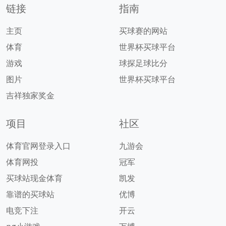
链接
指南
主页
买球赛的网站
体育
世界杯买球平台
游戏
球探足球比分
图片
世界杯买球平台
吉祥独家奖金
项目
社区
体育官网登录入口
九游会
体育网投
冠军
买球站现金体育
凯发
靠谱的买球站
优博
电竞下注
开云