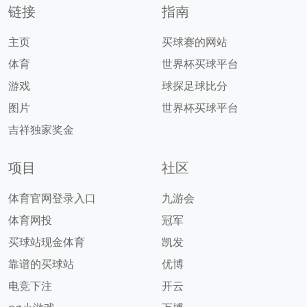
链接
指南
主页
买球赛的网站
体育
世界杯买球平台
游戏
球探足球比分
图片
世界杯买球平台
吉祥独家奖金
项目
社区
体育官网登录入口
九游会
体育网投
冠军
买球站现金体育
凯发
靠谱的买球站
优博
电竞下注
开云