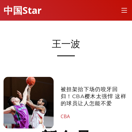
中国Star
王一波
被担架抬下场仍咬牙回
归！CBA樱木太强悍 这样
的球员让人怎能不爱
CBA