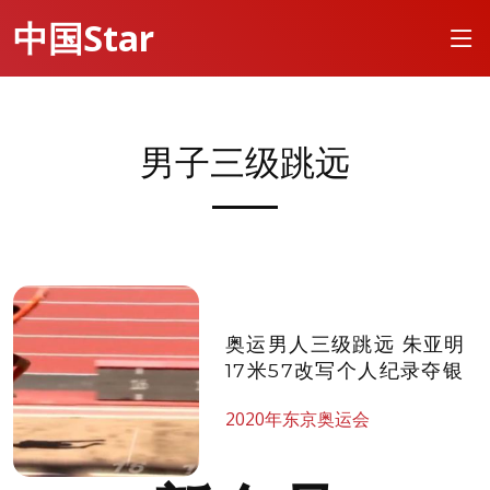
中国Star
男子三级跳远
奥运男人三级跳远 朱亚明
17米57改写个人纪录夺银
2020年东京奥运会