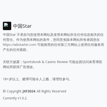
中国Star
中国Star 不承担与您使用本网站及使用本网站所含任何信息相关的任
何责任。作为使用本网站的条件，您同意免除本网站所有者因您在
https://wbstarter.com
可能推荐的任何第三方网站上使用任何服务而
产生的任何索赔。
关联方披露：Sportsbook & Casino Review 可能会因访问体育博彩
网站而获得广告佣金。
18+岁以上。赌博可能令人上瘾，请理性参与。
© Copyright
JXF2024
. All Rights Reserved
Currently v1.0.2.