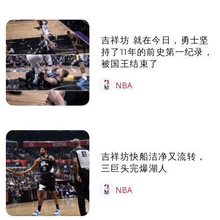
吉祥坊 就在今日，勇士坚
持了11年的前史第一纪录，
被国王结束了
NBA
吉祥坊快船洁净又流转，
三巨头完爆湖人
NBA