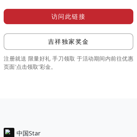
访问此链接
吉祥独家奖金
注册就送 限量好礼 手刀领取 于活动期间内前往优惠
页面”点击领取”彩金。
中国Star