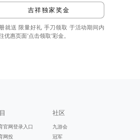
吉祥独家奖金
册就送 限量好礼 手刀领取 于活动期间内
往优惠页面”点击领取”彩金。
目
社区
育官网登录入口
九游会
育网投
冠军