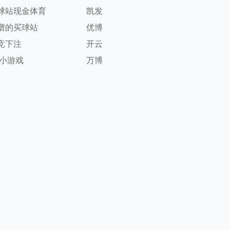
球站现金体育
凯发
谱的买球站
优博
竞下注
开云
g小游戏
万博