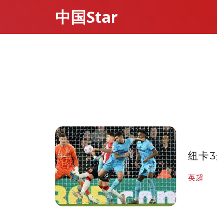
中国Star
纽卡
英超