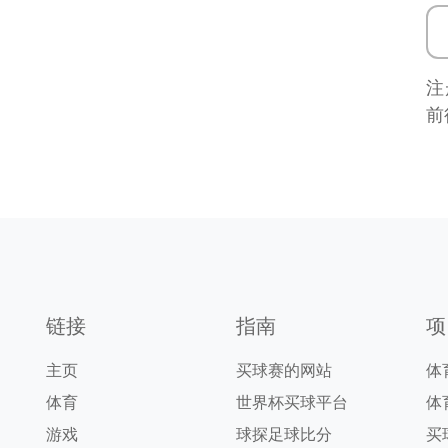
注
前
链接
指南
项
主页
买球赛的网站
体
体育
世界杯买球平台
体
游戏
球探足球比分
买