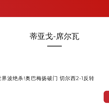
蒂亚戈-席尔瓦
界波绝杀!奥巴梅扬破门 切尔西2-1反转