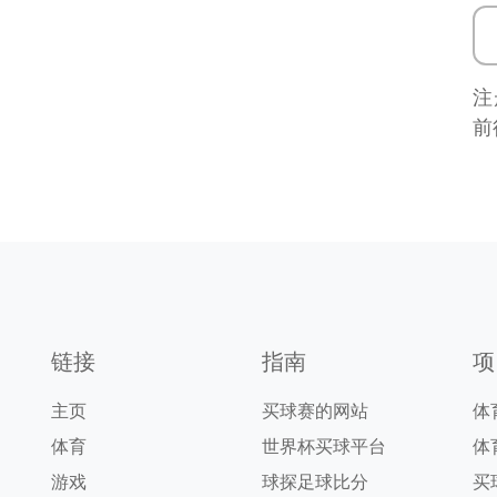
注
前
链接
指南
项
主页
买球赛的网站
体
体育
世界杯买球平台
体
游戏
球探足球比分
买