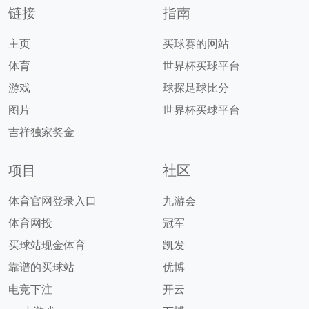
链接
指南
主页
买球赛的网站
体育
世界杯买球平台
游戏
球探足球比分
图片
世界杯买球平台
吉祥独家奖金
项目
社区
体育官网登录入口
九游会
体育网投
冠军
买球站现金体育
凯发
靠谱的买球站
优博
电竞下注
开云