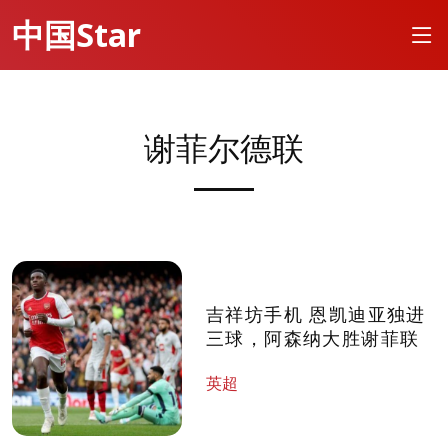
中国Star
谢菲尔德联
吉祥坊手机 恩凯迪亚独进
三球，阿森纳大胜谢菲联
英超