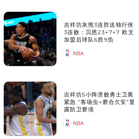
吉祥坊灰熊3连胜送独行侠
3连败：贝恩23+7+7 欧文
加盟后球队6胜9负
NBA
吉祥坊5小阵溃败勇士卫冕
紧急 “客场虫+磨合欠安”显
露防卫窘境
NBA