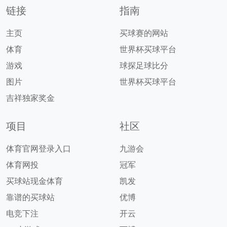
链接
指南
主页
买球赛的网站
体育
世界杯买球平台
游戏
球探足球比分
图片
世界杯买球平台
吉祥独家奖金
项目
社区
体育官网登录入口
九游会
体育网投
冠军
买球站现金体育
凯发
靠谱的买球站
优博
电竞下注
开云