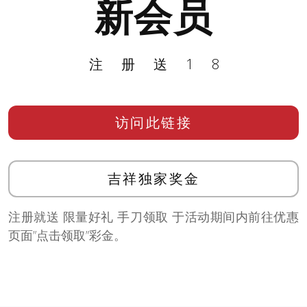
新会员
注册送18
访问此链接
吉祥独家奖金
注册就送 限量好礼 手刀领取 于活动期间内前往优惠
页面”点击领取”彩金。