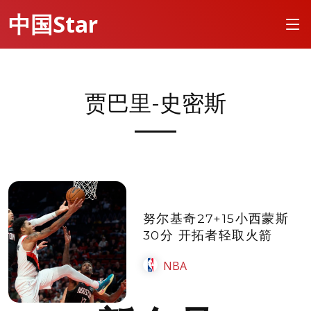
中国Star
贾巴里-史密斯
努尔基奇27+15小西蒙斯
30分 开拓者轻取火箭
NBA