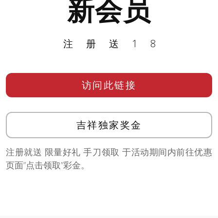
新会员
注册送18
访问此链接
吉祥独家奖金
注册就送 限量好礼 手刀领取 于活动期间内前往优惠
页面”点击领取”彩金。