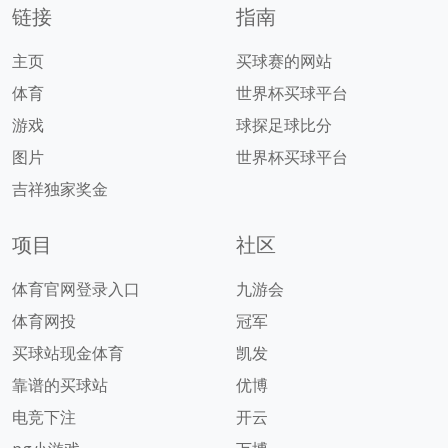
链接
指南
主页
买球赛的网站
体育
世界杯买球平台
游戏
球探足球比分
图片
世界杯买球平台
吉祥独家奖金
项目
社区
体育官网登录入口
九游会
体育网投
冠军
买球站现金体育
凯发
靠谱的买球站
优博
电竞下注
开云