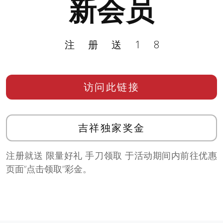
新会员
注册送18
访问此链接
吉祥独家奖金
注册就送 限量好礼 手刀领取 于活动期间内前往优惠
页面”点击领取”彩金。