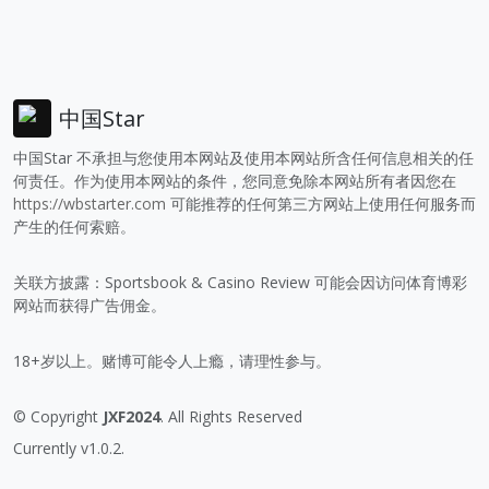
中国Star
中国Star 不承担与您使用本网站及使用本网站所含任何信息相关的任
何责任。作为使用本网站的条件，您同意免除本网站所有者因您在
https://wbstarter.com
可能推荐的任何第三方网站上使用任何服务而
产生的任何索赔。
关联方披露：Sportsbook & Casino Review 可能会因访问体育博彩
网站而获得广告佣金。
18+岁以上。赌博可能令人上瘾，请理性参与。
© Copyright
JXF2024
. All Rights Reserved
Currently v1.0.2.