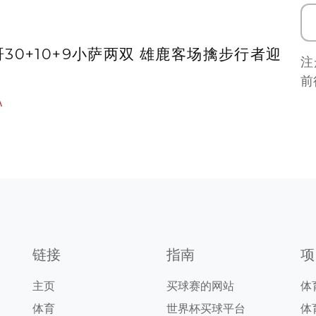
30+10+9小萨两双 雄鹿客场擒步行者迎
注
前
A
链接
指南
项
主页
买球赛的网站
体
体育
世界杯买球平台
体