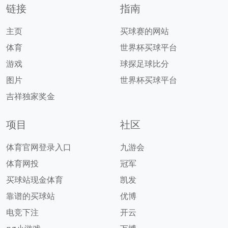
链接
指南
主页
买球赛的网站
体育
世界杯买球平台
游戏
球探足球比分
图片
世界杯买球平台
吉祥独家奖金
项目
社区
体育官网登录入口
九游会
体育网投
冠军
买球站现金体育
凯发
靠谱的买球站
优博
电竞下注
开云