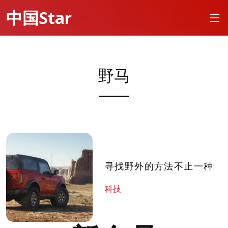
中国Star
野马
寻找野外的方法不止一种
科技