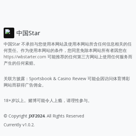
中国Star
中国Star 不承担与您使用本网站及使用本网站所含任何信息相关的任
何责任。作为使用本网站的条件，您同意免除本网站所有者因您在
https://wbstarter.com
可能推荐的任何第三方网站上使用任何服务而
产生的任何索赔。
关联方披露：Sportsbook & Casino Review 可能会因访问体育博彩
网站而获得广告佣金。
18+岁以上。赌博可能令人上瘾，请理性参与。
© Copyright
JXF2024
. All Rights Reserved
Currently v1.0.2.