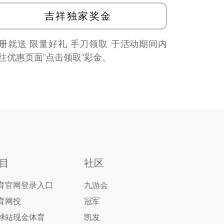
吉祥独家奖金
册就送 限量好礼 手刀领取 于活动期间内
往优惠页面”点击领取”彩金。
目
社区
育官网登录入口
九游会
育网投
冠军
球站现金体育
凯发