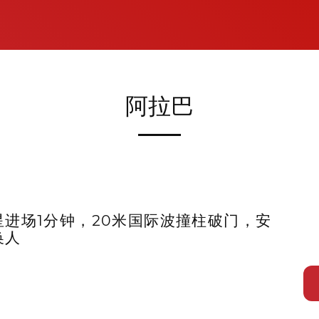
阿拉巴
星进场1分钟，20米国际波撞柱破门，安
换人