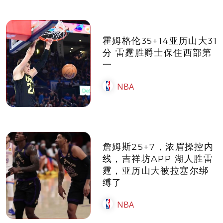
霍姆格伦35+14亚历山大31
分 雷霆胜爵士保住西部第
一
NBA
詹姆斯25+7，浓眉操控内
线，吉祥坊APP 湖人胜雷
霆，亚历山大被拉塞尔绑
缚了
NBA