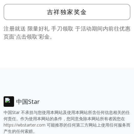
吉祥独家奖金
注册就送 限量好礼 手刀领取 于活动期间内前往优惠
页面”点击领取”彩金。
中国Star
中国Star 不承担与您使用本网站及使用本网站所含任何信息相关的任
何责任。作为使用本网站的条件，您同意免除本网站所有者因您在
https://wbstarter.com
可能推荐的任何第三方网站上使用任何服务而
产生的任何索赔。