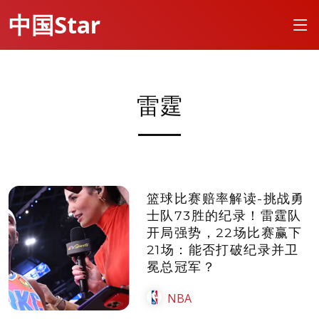
中国Star
雷霆
篮球比赛赔率解读-挑战勇
士队73胜的纪录！雷霆队
开局强势，22场比赛赢下
21场：能否打破纪录并卫
冕总冠军？
NBA