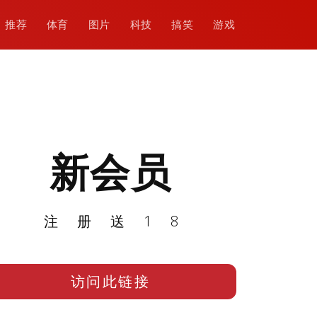
推荐
体育
图片
科技
搞笑
游戏
新会员
注册送18
访问此链接