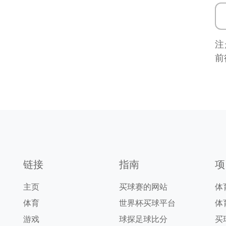
注
前
链接
指南
项
主页
买球赛的网站
体
体育
世界杯买球平台
体
游戏
球探足球比分
买