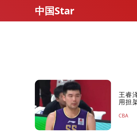
中国Star
王睿
用担
CBA