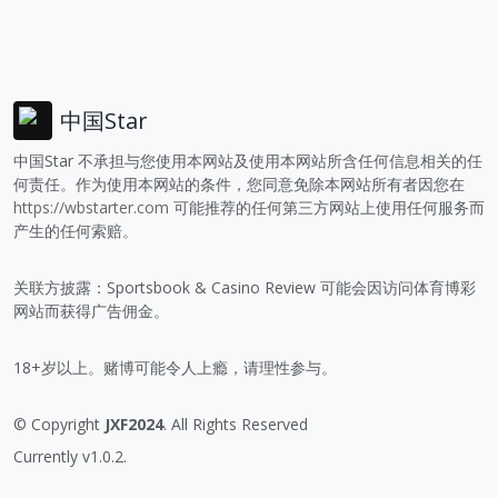
中国Star
中国Star 不承担与您使用本网站及使用本网站所含任何信息相关的任
何责任。作为使用本网站的条件，您同意免除本网站所有者因您在
https://wbstarter.com
可能推荐的任何第三方网站上使用任何服务而
产生的任何索赔。
关联方披露：Sportsbook & Casino Review 可能会因访问体育博彩
网站而获得广告佣金。
18+岁以上。赌博可能令人上瘾，请理性参与。
© Copyright
JXF2024
. All Rights Reserved
Currently v1.0.2.