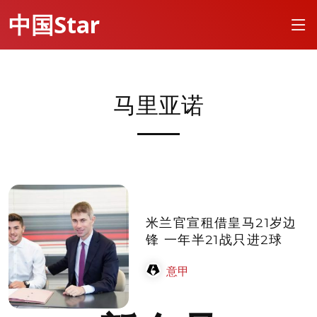
中国Star
马里亚诺
米兰官宣租借皇马21岁边
锋 一年半21战只进2球
意甲