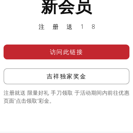
新会员
注册送18
访问此链接
吉祥独家奖金
注册就送 限量好礼 手刀领取 于活动期间内前往优惠
页面”点击领取”彩金。