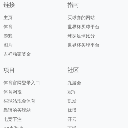
链接
指南
主页
买球赛的网站
体育
世界杯买球平台
游戏
球探足球比分
图片
世界杯买球平台
吉祥独家奖金
项目
社区
体育官网登录入口
九游会
体育网投
冠军
买球站现金体育
凯发
靠谱的买球站
优博
电竞下注
开云