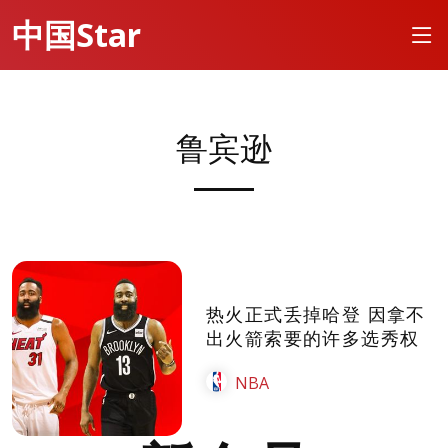
中国Star
鲁宾逊
热火正式丢掉哈登 因拿不
出火箭索要的许多选秀权
NBA