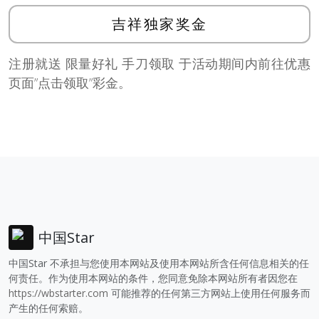
吉祥独家奖金
注册就送 限量好礼 手刀领取 于活动期间内前往优惠
页面”点击领取”彩金。
中国Star
中国Star 不承担与您使用本网站及使用本网站所含任何信息相关的任
何责任。作为使用本网站的条件，您同意免除本网站所有者因您在
https://wbstarter.com
可能推荐的任何第三方网站上使用任何服务而
产生的任何索赔。