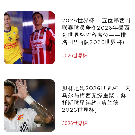
2026世界杯 – 五位墨西哥
联赛球员争夺2026年墨西
哥世界杯阵容席位——排
名 (巴西队2026世界杯)
2026世界杯
贝林厄姆2026世界杯 – 内
马尔与梅西无缘重聚，桑
托斯球星续约 (哈兰德
2026世界杯)
2026世界杯