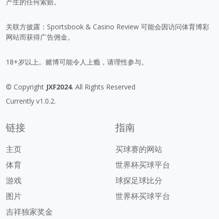
产生的任何索赔。
关联方披露：Sportsbook & Casino Review 可能会因访问体育博彩
网站而获得广告佣金。
18+岁以上。赌博可能令人上瘾，请理性参与。
© Copyright
JXF2024
. All Rights Reserved
Currently v1.0.2.
链接
指南
主页
买球赛的网站
体育
世界杯买球平台
游戏
球探足球比分
图片
世界杯买球平台
吉祥独家奖金