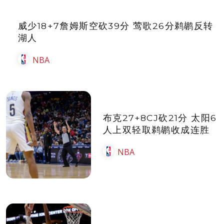
威少18+7詹姆斯空砍39分 莺歌26分鹈鹕反转
湖人
NBA
布克27+8CJ砍21分 太阳6
人上双轻取鹈鹕收成连胜
NBA