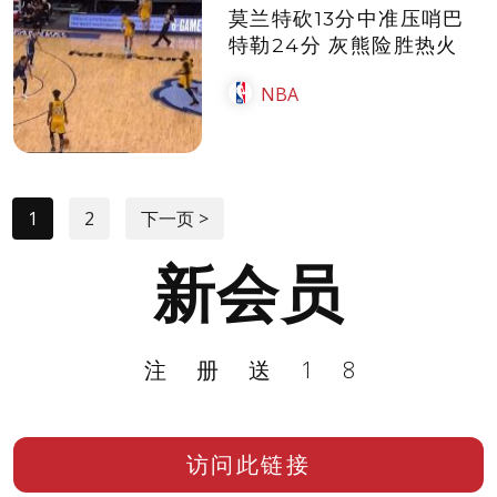
莫兰特砍13分中准压哨巴
特勒24分 灰熊险胜热火
NBA
1
2
下一页 >
新会员
注册送18
访问此链接