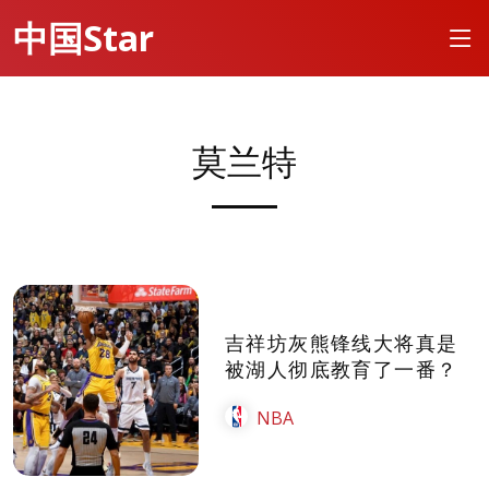
中国Star
莫兰特
吉祥坊灰熊锋线大将真是
被湖人彻底教育了一番？
NBA