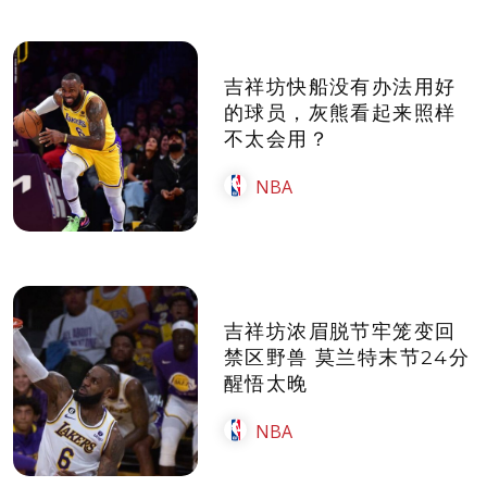
吉祥坊快船没有办法用好
的球员，灰熊看起来照样
不太会用？
NBA
吉祥坊浓眉脱节牢笼变回
禁区野兽 莫兰特末节24分
醒悟太晚
NBA