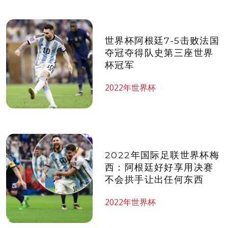
世界杯​阿根廷7-5击败法国
夺冠夺得队史第三座世界
杯冠军
2022年世界杯
2022年国际足联世界杯​梅
西：阿根廷好好享用决赛
不会拱手让出任何东西
2022年世界杯