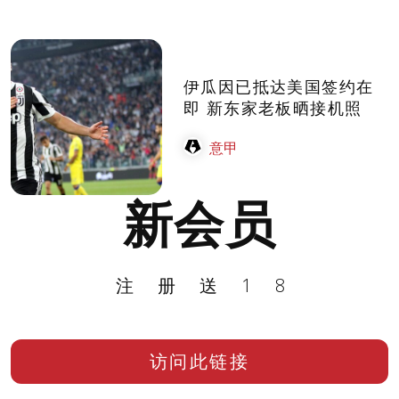
伊瓜因已抵达美国签约在
即 新东家老板晒接机照
意甲
新会员
注册送18
访问此链接